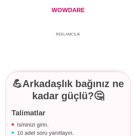
WOWDARE
FAQ's
Terms & Conditions
About us
Contact us
💪Arkadaşlık bağınız ne
kadar güçlü?🤔
Talimatlar
İsminizi girin.
10 adet soru yanıtlayın.